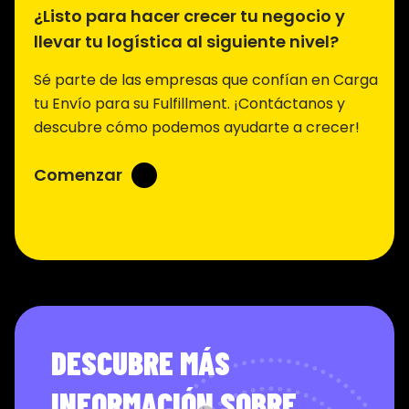
¿Listo para hacer crecer tu negocio y
llevar tu logística al siguiente nivel?
Sé parte de las empresas que confían en Carga
tu Envío para su Fulfillment. ¡Contáctanos y
descubre cómo podemos ayudarte a crecer!
Comenzar
DESCUBRE MÁS
INFORMACIÓN SOBRE