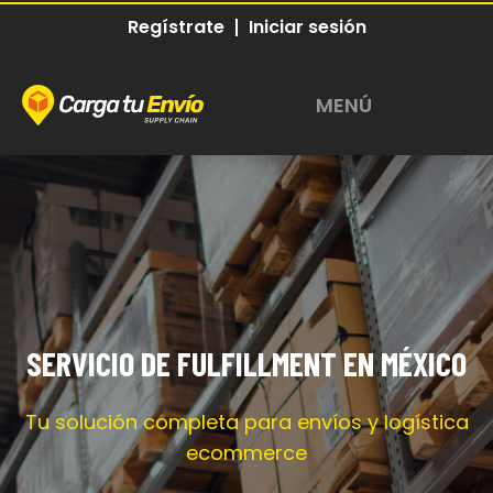
Regístrate
Iniciar sesión
MENÚ
Abrir Menu
SERVICIO DE FULFILLMENT EN MÉXICO
Tu solución completa para envíos y logística
ecommerce